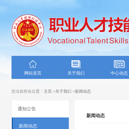
网站首页
关于我们
中心动态
您当前所在位置：
主页
>
关于我们
>
新闻动态
通知公告
新闻动态
新闻动态